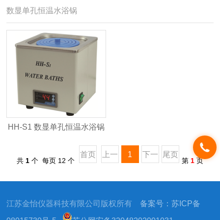
数显单孔恒温水浴锅
HH-S1 数显单孔恒温水浴锅
首页
上一
1
下一
尾页
共
1
个 每页 12 个
第
1
页
页
页
江苏金怡仪器科技有限公司版权所有
备案号：苏ICP备